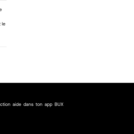
e
,
 le
ection aide dans ton app BUX