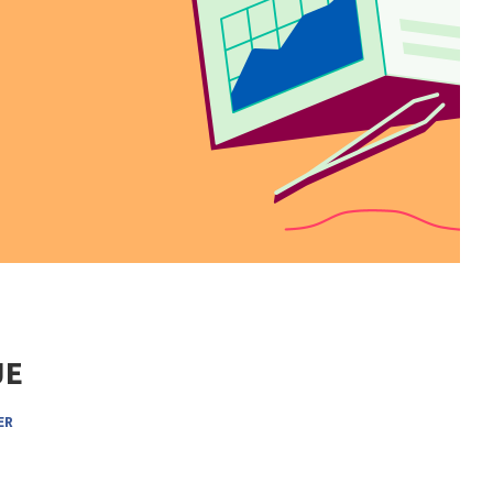
JE
ER